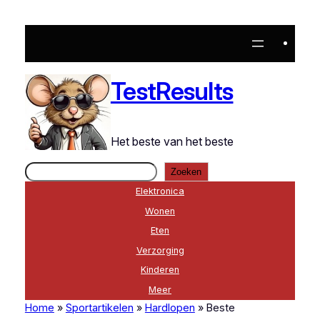
Ga
naar
de
inhoud
TestResults
Het beste van het beste
Zoeken
Zoeken
Elektronica
Wonen
Eten
Verzorging
Kinderen
Meer
Home
»
Sportartikelen
»
Hardlopen
»
Beste