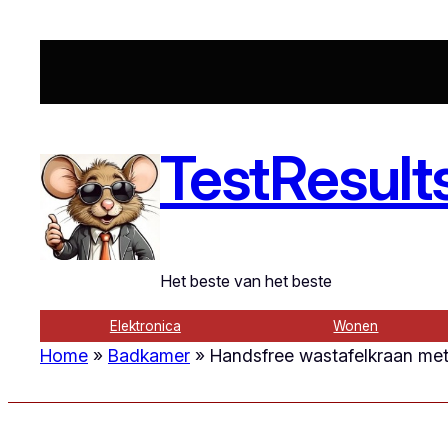
Ga
naar
de
inhoud
TestResult
Het beste van het beste
Elektronica
Wonen
Home
»
Badkamer
»
Handsfree wastafelkraan met