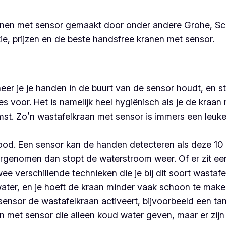
anen met sensor gemaakt door onder andere Grohe, Schüt
e, prijzen en de beste handsfree kranen met sensor.
eer je je handen in de buurt van de sensor houdt, en 
s voor. Het is namelijk heel hygiënisch als je de kraan 
st. Zo’n wastafelkraan met sensor is immers een leu
od. Een sensor kan de handen detecteren als deze 10 a
genomen dan stopt de waterstroom weer. Of er zit een 
wee verschillende technieken die je bij dit soort wasta
 water, en je hoeft de kraan minder vaak schoon te ma
e sensor de wastafelkraan activeert, bijvoorbeeld een 
anen met sensor die alleen koud water geven, maar er z