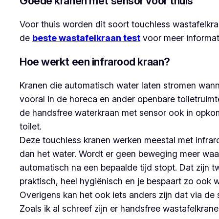
Goede kranen met sensor voor thuis
Voor thuis worden dit soort touchless wastafelkr
de
beste wastafelkraan test
voor meer informati
Hoe werkt een infrarood kraan?
Kranen die automatisch water laten stromen wann
vooral in de horeca en ander openbare toiletruimte
de handsfree waterkraan met sensor ook in opkom
toilet.
Deze touchless kranen werken meestal met infraro
dan het water. Wordt er geen beweging meer waar
automatisch na een bepaalde tijd stopt. Dat zijn t
praktisch, heel hygiënisch en je bespaart zo ook
Overigens kan het ook iets anders zijn dat via d
Zoals ik al schreef zijn er handsfree wastafelkr