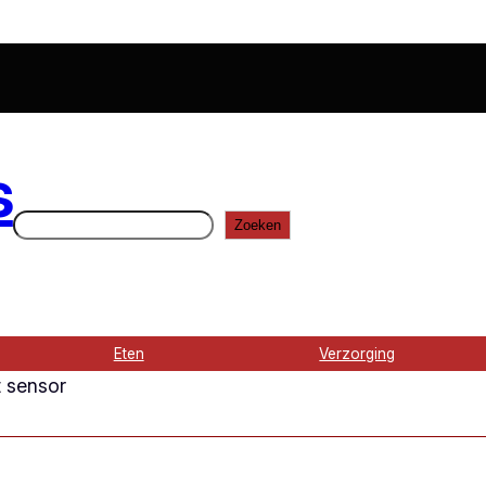
s
Zoeken
Zoeken
Eten
Verzorging
 sensor