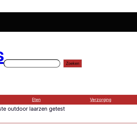
s
Zoeken
Zoeken
Eten
Verzorging
ste outdoor laarzen getest