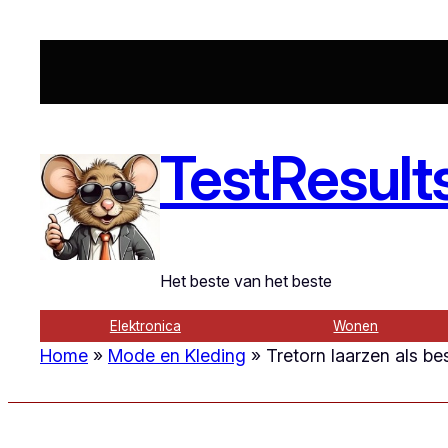
Ga
naar
de
inhoud
TestResult
Het beste van het beste
Elektronica
Wonen
Home
»
Mode en Kleding
»
Tretorn laarzen als be