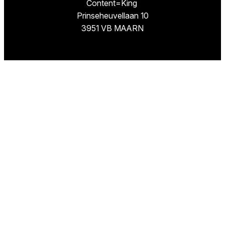
Content=King
Prinseheuvellaan 10
3951 VB MAARN
Missie
TestResults.nl is een website van
Content=King.
Wij hebben als doel u de weg te wijzen naar de
beste artikelen en de goedkoopste winkels om
deze beste producten te kopen.
Volg ons
Facebook