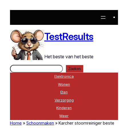
Ga
naar
de
inhoud
TestResults
Het beste van het beste
Zoeken
Zoeken
Elektronica
Wonen
Eten
Verzorging
Kinderen
Meer
Home
»
Schoonmaken
»
Karcher stoomreiniger beste