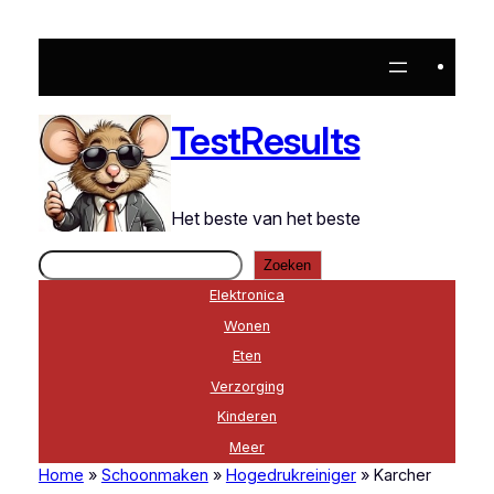
Ga
naar
de
inhoud
TestResults
Het beste van het beste
Zoeken
Zoeken
Elektronica
Wonen
Eten
Verzorging
Kinderen
Meer
Home
»
Schoonmaken
»
Hogedrukreiniger
»
Karcher