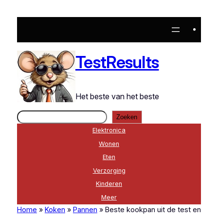
Ga
naar
de
inhoud
TestResults
Het beste van het beste
Zoeken
Zoeken
Elektronica
Wonen
Eten
Verzorging
Kinderen
Meer
Home
»
Koken
»
Pannen
»
Beste kookpan uit de test en