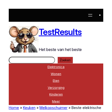
Ga
naar
de
inhoud
TestResults
Het beste van het beste
Zoeken
Zoeken
Elektronica
Wonen
Eten
Verzorging
Kinderen
Meer
Home
»
Keuken
»
Melkopschuimer
»
Beste elektrische