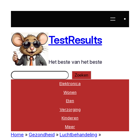
Ga
naar
de
inhoud
TestResults
Het beste van het beste
Zoeken
Zoeken
Elektronica
Wonen
Eten
Verzorging
Kinderen
Meer
Home
»
Gezondheid
»
Luchtbehandeling
»