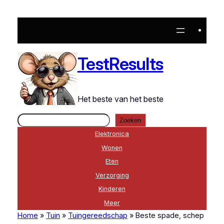
Ga
naar
de
inhoud
TestResults
Het beste van het beste
Zoeken
Zoeken
Elektronica
Wonen
Eten
Verzorging
Kinderen
Meer
Home
»
Tuin
»
Tuingereedschap
»
Beste spade, schep