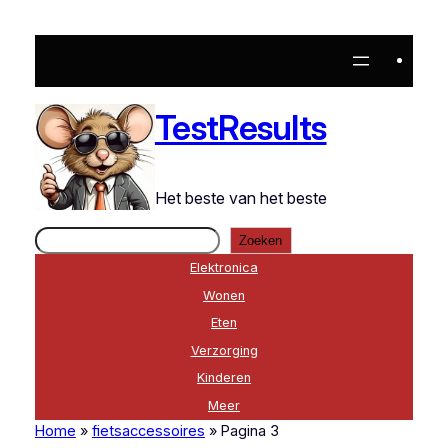
TestResults
Het beste van het beste
Zoeken
Zoeken
Elektronica
Wonen
Eten
Verzorging
Kinderen
Meer
Home
»
fietsaccessoires
»
Pagina 3