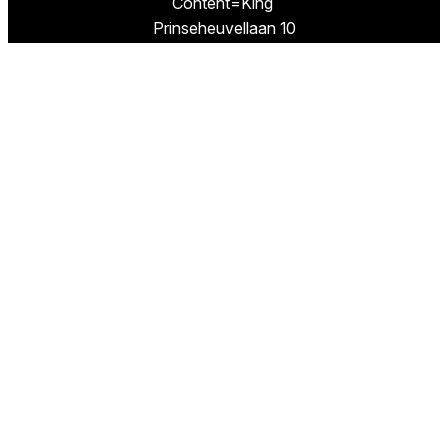
Content=King
Prinseheuvellaan 10
3951 VB MAARN
Missie
TestResults.nl is een website van
Content=King.
Wij hebben als doel u de weg te wijzen naar de
beste artikelen en de goedkoopste winkels om
deze beste producten te kopen.
Volg ons
Facebook