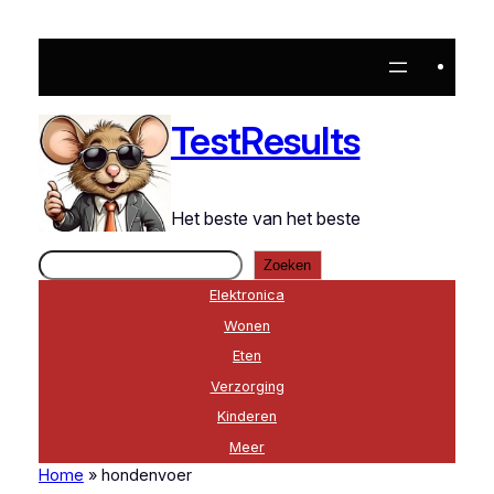
TestResults
Het beste van het beste
Zoeken
Zoeken
Elektronica
Wonen
Eten
Verzorging
Kinderen
Meer
Home
»
hondenvoer