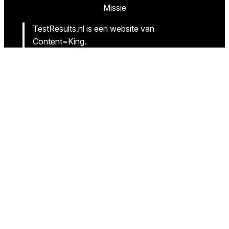
Missie
TestResults.nl is een website van
Content=King.
Wij hebben als doel u de weg te wijzen naar de
beste artikelen en de goedkoopste winkels om
deze beste producten te kopen.
Volg ons
Facebook
Instagram
Twitter