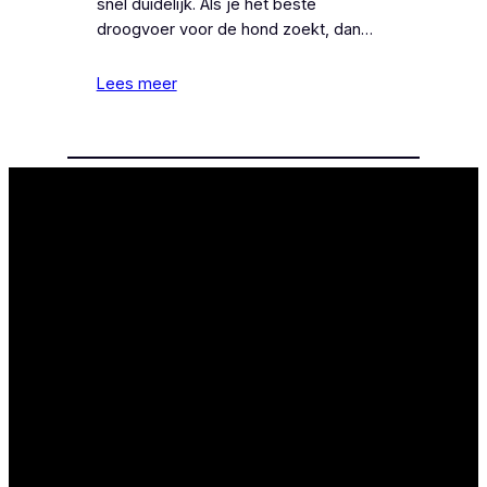
snel duidelijk. Als je het beste
droogvoer voor de hond zoekt, dan…
Lees meer