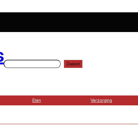
s
Zoeken
Zoeken
Eten
Verzorging