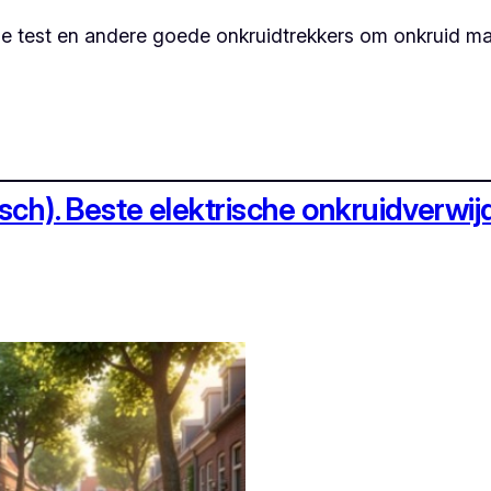
 de test en andere goede onkruidtrekkers om onkruid mak
isch). Beste elektrische onkruidverwij