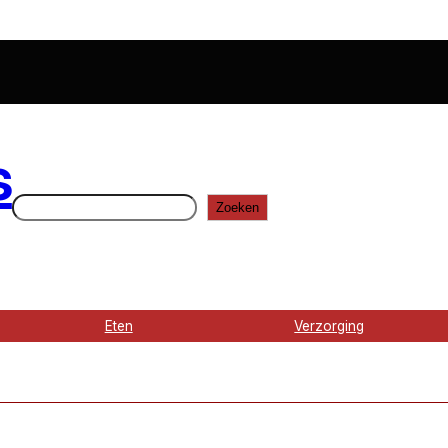
s
Zoeken
Zoeken
Eten
Verzorging