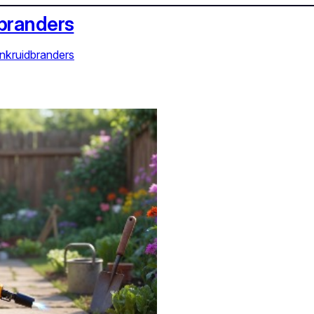
dbranders
nkruidbranders