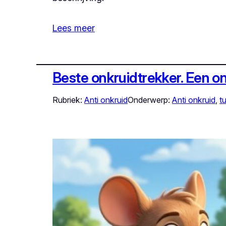
Lees meer
Beste onkruidtrekker. Een o
Rubriek:
Anti onkruid
Onderwerp:
Anti onkruid
, 
t