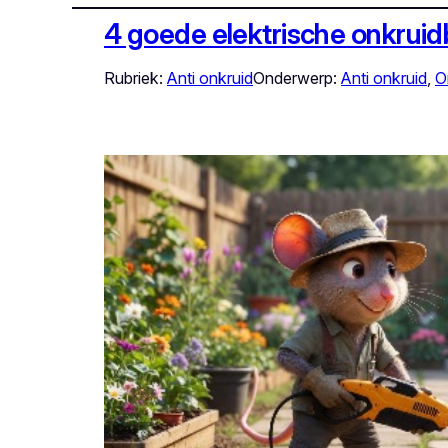
4 goede elektrische onkrui
Rubriek:
Anti onkruid
Onderwerp:
Anti onkruid
, 
O