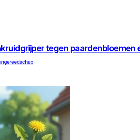
nkruidgrijper tegen paardenbloemen 
uingereedschap