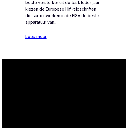
beste versterker uit de test. Ieder jaar
kiezen de Europese Hifi-tijdschriften
die samenwerken in de EISA de beste
apparatuur van…
Lees meer