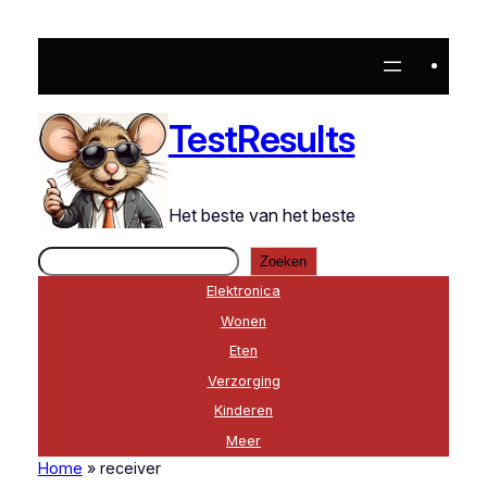
TestResults
Het beste van het beste
Zoeken
Zoeken
Elektronica
Wonen
Eten
Verzorging
Kinderen
Meer
Home
»
receiver