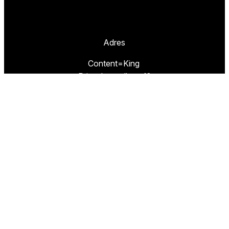
Adres
Content=King
Prinseheuvellaan 10
3951 VB MAARN
Missie
TestResults.nl is een website van
Content=King.
Wij hebben als doel u de weg te wijzen naar de
beste artikelen en de goedkoopste winkels om
deze beste producten te kopen.