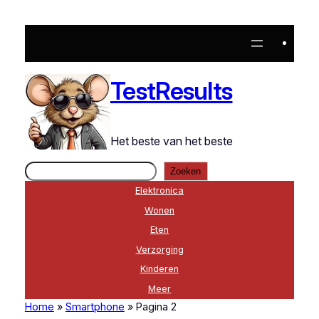
TestResults
Het beste van het beste
Zoeken
Zoeken
Elektronica
Wonen
Eten
Verzorging
Kinderen
Meer
Home
»
Smartphone
»
Pagina 2