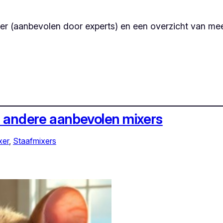
xer (aanbevolen door experts) en een overzicht van me
en andere aanbevolen mixers
xer
, 
Staafmixers