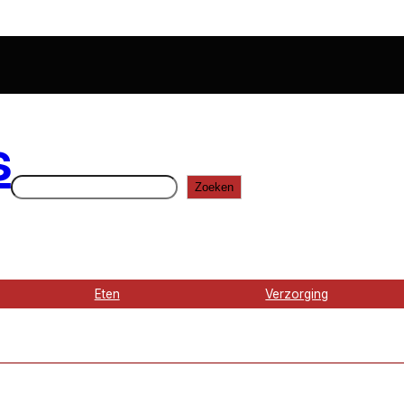
s
Zoeken
Zoeken
Eten
Verzorging