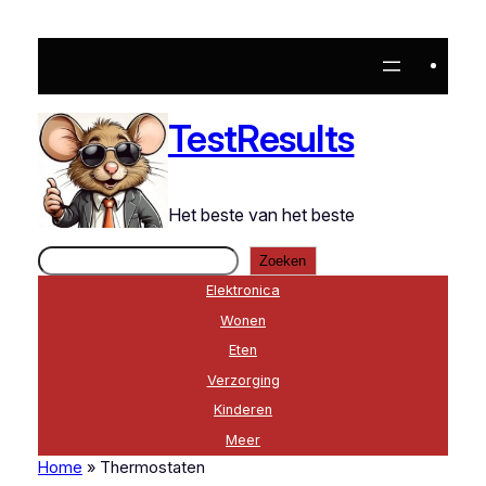
TestResults
Het beste van het beste
Zoeken
Zoeken
Elektronica
Wonen
Eten
Verzorging
Kinderen
Meer
Home
»
Thermostaten