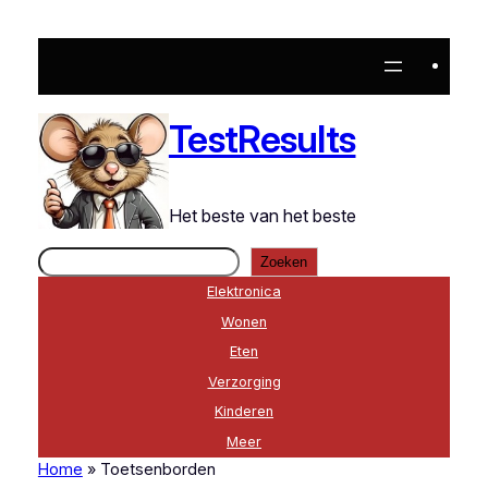
TestResults
Het beste van het beste
Zoeken
Zoeken
Elektronica
Wonen
Eten
Verzorging
Kinderen
Meer
Home
»
Toetsenborden