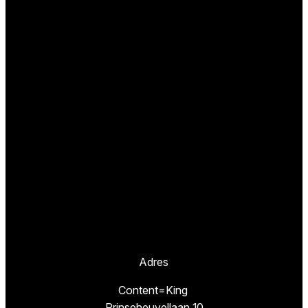
Adres
Content=King
Prinseheuvellaan 10