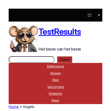
TestResults
Het beste van het beste
Zoeken
Zoeken
Elektronica
Wonen
Eten
Verzorging
Kinderen
Meer
Home
»
Vogels