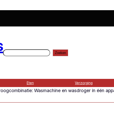
s
Zoeken
Zoeken
Eten
Verzorging
oogcombinatie: Wasmachine en wasdroger in één app