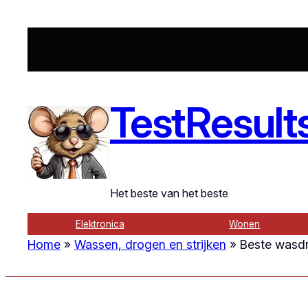
Ga
naar
de
inhoud
TestResult
Het beste van het beste
Elektronica
Wonen
Home
»
Wassen, drogen en strijken
»
Beste wasdr