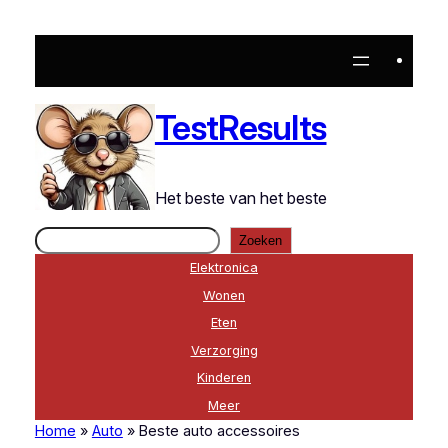
Ga
naar
de
inhoud
TestResults
Het beste van het beste
Zoeken
Zoeken
Elektronica
Wonen
Eten
Verzorging
Kinderen
Meer
Home
»
Auto
»
Beste auto accessoires