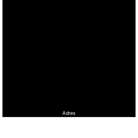
Adres
Content=King
Prinseheuvellaan 10