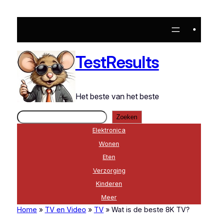
Ga
naar
de
inhoud
TestResults
Het beste van het beste
Zoeken
Zoeken
Elektronica
Wonen
Eten
Verzorging
Kinderen
Meer
Home
»
TV en Video
»
TV
»
Wat is de beste 8K TV?