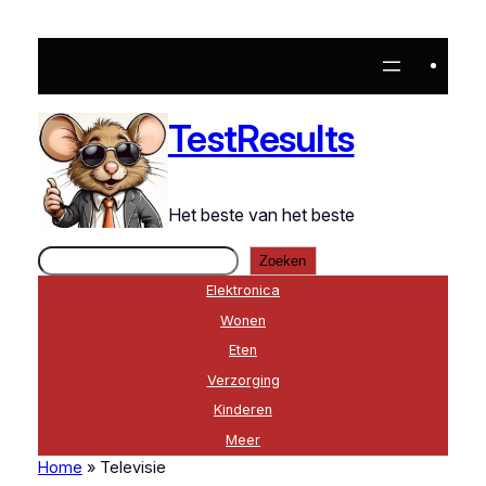
TestResults
Het beste van het beste
Zoeken
Zoeken
Elektronica
Wonen
Eten
Verzorging
Kinderen
Meer
Home
»
Televisie