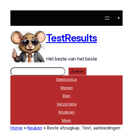
Ga
naar
de
inhoud
TestResults
Het beste van het beste
Zoeken
Zoeken
Elektronica
Wonen
Eten
Verzorging
Kinderen
Meer
Home
»
Keuken
»
Beste afzuigkap. Test, aanbiedingen