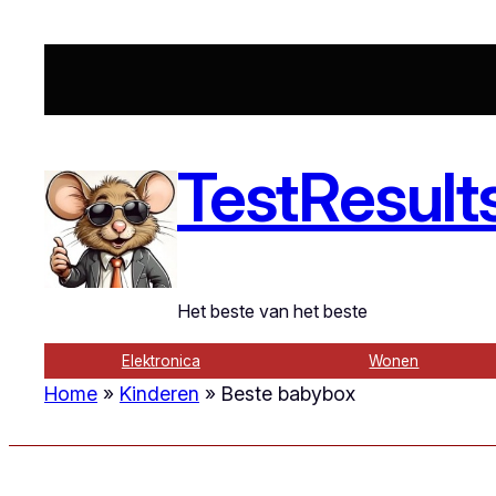
Ga
naar
de
inhoud
TestResult
Het beste van het beste
Elektronica
Wonen
Home
»
Kinderen
»
Beste babybox