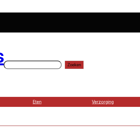
s
Zoeken
Zoeken
Eten
Verzorging