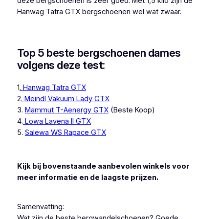
deze bergschoenen is zeer goed. Met 1,5 kilo zijn de
Hanwag Tatra GTX bergschoenen wel wat zwaar.
Top 5 beste bergschoenen dames
volgens deze test:
1
. Hanwag Tatra GTX
2
. Meindl Vakuum Lady GTX
3.
Mammut T-Aenergy GTX
(Beste Koop)
4.
Lowa Lavena II GTX
5.
Salewa WS Rapace GTX
Kijk bij bovenstaande aanbevolen winkels voor
meer informatie en de laagste prijzen.
Samenvatting:
Wat zijn de beste bergwandelschoenen? Goede