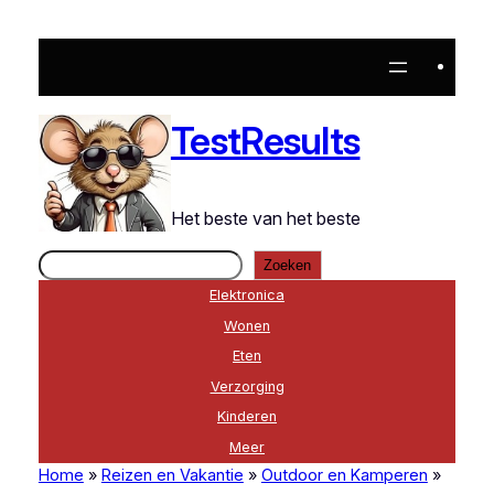
Ga
naar
de
inhoud
TestResults
Het beste van het beste
Zoeken
Zoeken
Elektronica
Wonen
Eten
Verzorging
Kinderen
Meer
Home
»
Reizen en Vakantie
»
Outdoor en Kamperen
»