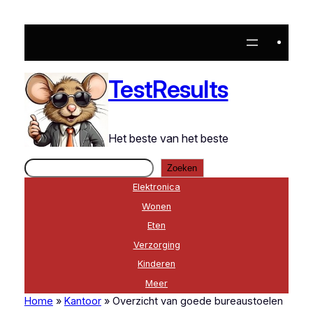
Ga
naar
de
inhoud
TestResults
Het beste van het beste
Zoeken
Zoeken
Elektronica
Wonen
Eten
Verzorging
Kinderen
Meer
Home
»
Kantoor
»
Overzicht van goede bureaustoelen