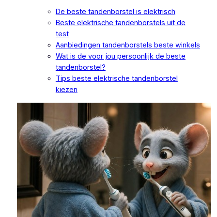
De beste tandenborstel is elektrisch
Beste elektrische tandenborstels uit de
test
Aanbiedingen tandenborstels beste winkels
Wat is de voor jou persoonlijk de beste
tandenborstel?
Tips beste elektrische tandenborstel
kiezen