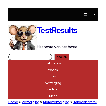
Ga
naar
de
inhoud
TestResults
Het beste van het beste
Zoeken
Zoeken
Elektronica
Wonen
Eten
Verzorging
Kinderen
Meer
Home
»
Verzorging
»
Mondverzorging
»
Tandenborstel