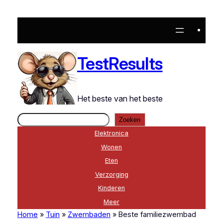
Ga
naar
de
inhoud
TestResults
Het beste van het beste
Zoeken
Zoeken
Elektronica
Wonen
Eten
Verzorging
Kinderen
Meer
Home
»
Tuin
»
Zwembaden
»
Beste familiezwembad