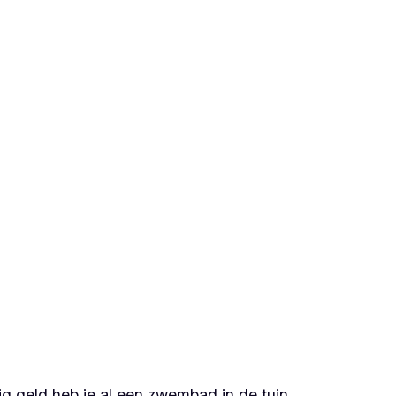
g geld heb je al een zwembad in de tuin.