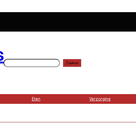
s
Zoeken
Zoeken
Eten
Verzorging