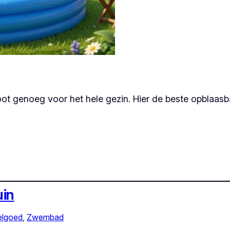
t genoeg voor het hele gezin. Hier de beste opblaasb
uin
elgoed
, 
Zwembad