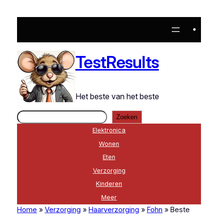
Ga
naar
de
inhoud
TestResults
Het beste van het beste
Zoeken
Zoeken
Elektronica
Wonen
Eten
Verzorging
Kinderen
Meer
Home
»
Verzorging
»
Haarverzorging
»
Fohn
»
Beste