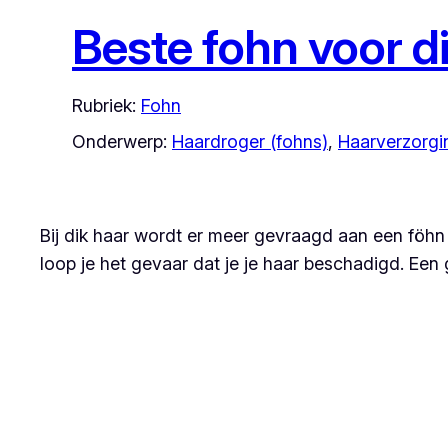
Beste fohn voor d
Rubriek:
Fohn
Onderwerp:
Haardroger (fohns)
, 
Haarverzorgi
Bij dik haar wordt er meer gevraagd aan een föhn d
loop je het gevaar dat je je haar beschadigd. Ee