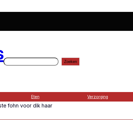
s
Zoeken
Zoeken
Eten
Verzorging
te fohn voor dik haar