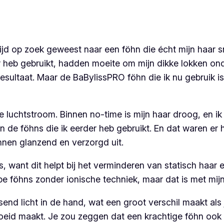
 tijd op zoek geweest naar een föhn die écht mijn haar 
 heb gebruikt, hadden moeite om mijn dikke lokken on
resultaat. Maar de BaBylissPRO föhn die ik nu gebruik i
ge luchtstroom. Binnen no-time is mijn haar droog, en 
 de föhns die ik eerder heb gebruikt. En dat waren er 
öhnen glanzend en verzorgd uit.
, want dit helpt bij het verminderen van statisch haar 
pe föhns zonder ionische techniek, maar dat is met mij
end licht in de hand, wat een groot verschil maakt als j
oeid maakt. Je zou zeggen dat een krachtige föhn ook e