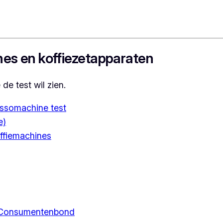
nes en koffiezetapparaten
de test wil zien.
essomachine test
e)
offiemachines
ns Consumentenbond