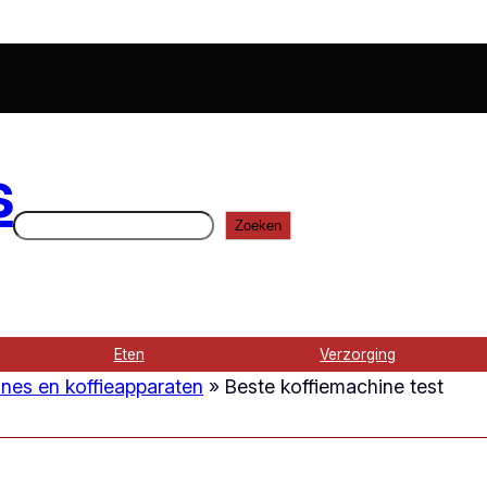
s
Zoeken
Zoeken
Eten
Verzorging
nes en koffieapparaten
»
Beste koffiemachine test