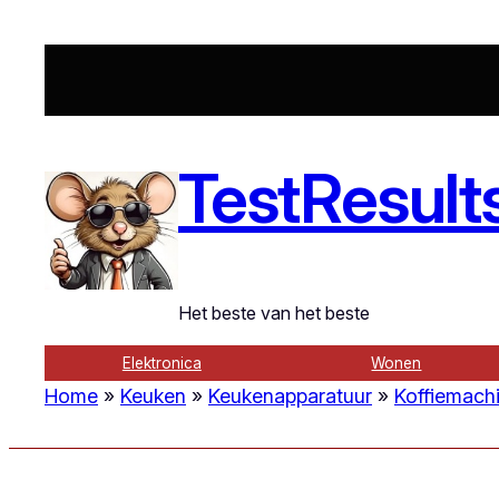
Ga
naar
de
inhoud
TestResult
Het beste van het beste
Elektronica
Wonen
Home
»
Keuken
»
Keukenapparatuur
»
Koffiemachi