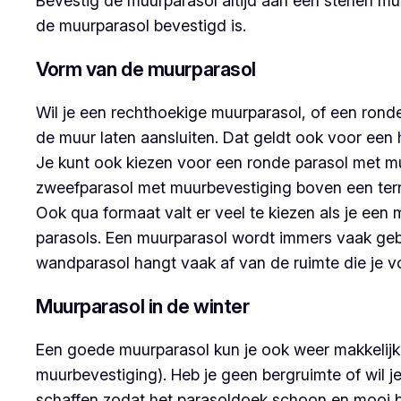
Bevestig de muurparasol altijd aan een stenen m
de muurparasol bevestigd is.
Vorm van de muurparasol
Wil je een rechthoekige muurparasol, of een rond
de muur laten aansluiten. Dat geldt ook voor een 
Je kunt ook kiezen voor een ronde parasol met m
zweefparasol met muurbevestiging boven een terra
Ook qua formaat valt er veel te kiezen als je een 
parasols. Een muurparasol wordt immers vaak gebru
wandparasol hangt vaak af van de ruimte die je v
Muurparasol in de winter
Een goede muurparasol kun je ook weer makkelijk 
muurbevestiging). Heb je geen bergruimte of wil 
schaffen zodat het parasoldoek schoon en mooi bli