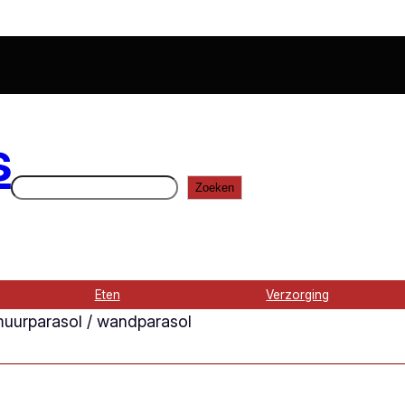
s
Zoeken
Zoeken
Eten
Verzorging
uurparasol / wandparasol