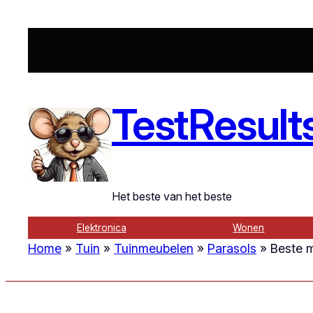
Ga
naar
de
inhoud
TestResult
Het beste van het beste
Elektronica
Wonen
Home
»
Tuin
»
Tuinmeubelen
»
Parasols
»
Beste m