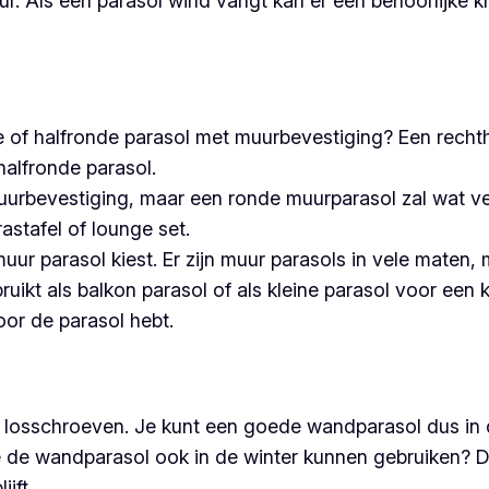
uur. Als een parasol wind vangt kan er een behoorlijk
e of halfronde parasol met muurbevestiging? Een recht
halfronde parasol.
uurbevestiging, maar een ronde muurparasol zal wat ve
stafel of lounge set.
muur parasol kiest. Er zijn muur parasols in vele maten,
ikt als balkon parasol of als kleine parasol voor een 
oor de parasol hebt.
losschroeven. Je kunt een goede wandparasol dus in de
je de wandparasol ook in de winter kunnen gebruiken? 
jft.