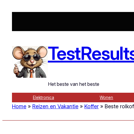
Ga
naar
de
inhoud
TestResult
Het beste van het beste
Elektronica
Wonen
Home
»
Reizen en Vakantie
»
Koffer
»
Beste rolkoff