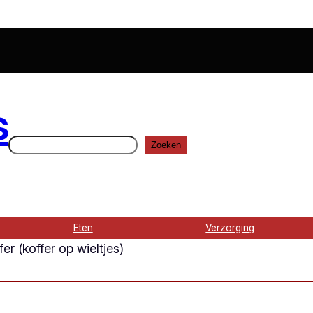
s
Zoeken
Zoeken
Eten
Verzorging
er (koffer op wieltjes)