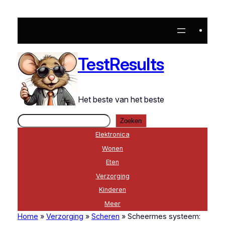
Ga
naar
de
inhoud
TestResults
Het beste van het beste
Zoeken
Zoeken
Elektronica
Wonen
Eten
Verzorging
Kinderen
Meer
Home
»
Verzorging
»
Scheren
»
Scheermes systeem: