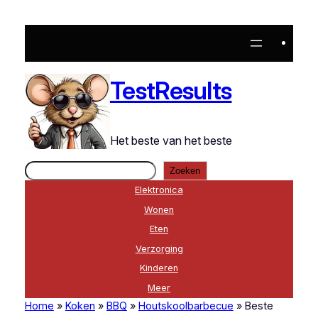
Ga
naar
de
inhoud
TestResults
Het beste van het beste
Zoeken
Zoeken
Elektronica
Wonen
Eten
Verzorging
Kinderen
Meer
Home
»
Koken
»
BBQ
»
Houtskoolbarbecue
»
Beste