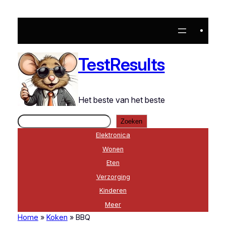
TestResults
Het beste van het beste
Zoeken
Zoeken
Elektronica
Wonen
Eten
Verzorging
Kinderen
Meer
Home
»
Koken
»
BBQ