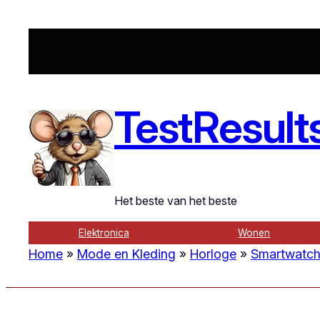
Ga
naar
de
inhoud
TestResult
Het beste van het beste
Elektronica
Wonen
Home
»
Mode en Kleding
»
Horloge
»
Smartwatc