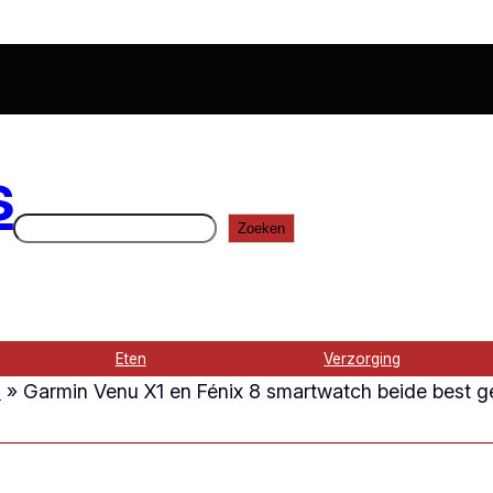
s
Zoeken
Zoeken
Eten
Verzorging
h
»
Garmin Venu X1 en Fénix 8 smartwatch beide best get