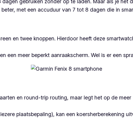
dagen gebruiken zonder op te laden. Maar als je het di
l beter, met een accuduur van 7 tot 8 dagen die in sm
creen en twee knoppen. Hierdoor heeft deze smartwatch
n en een meer beperkt aanraakscherm. Wel is er een spr
aarten en round-trip routing, maar legt het op de mee
ezere plaatsbepaling), kan een koersherberekening uitv