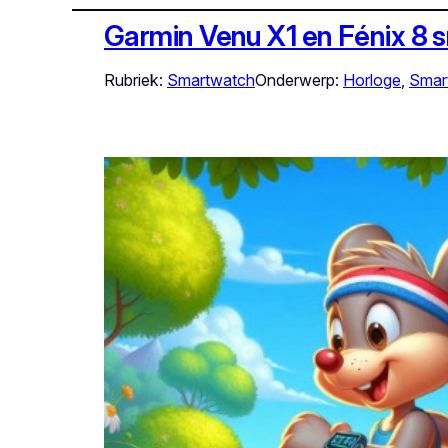
Garmin Venu X1 en Fénix 8 s
Rubriek:
Smartwatch
Onderwerp:
Horloge
, 
Smar