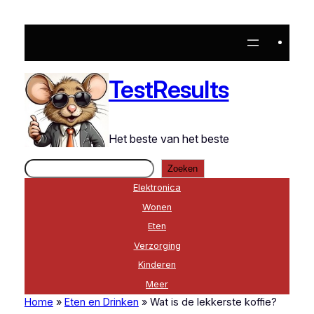
Ga
naar
de
inhoud
TestResults
Het beste van het beste
Zoeken
Zoeken
Elektronica
Wonen
Eten
Verzorging
Kinderen
Meer
Home
»
Eten en Drinken
»
Wat is de lekkerste koffie?