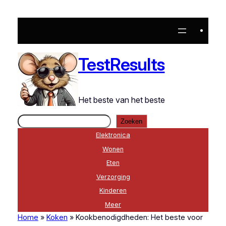
Ga
naar
de
inhoud
TestResults
Het beste van het beste
Zoeken
Zoeken
Elektronica
Wonen
Eten
Verzorging
Kinderen
Meer
Home
»
Koken
»
Kookbenodigdheden: Het beste voor