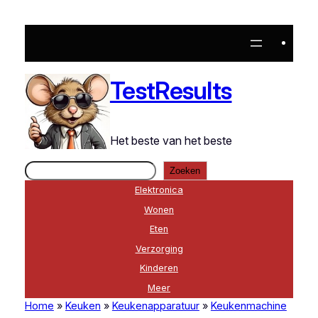
Ga
naar
de
inhoud
TestResults
Het beste van het beste
Zoeken
Zoeken
Elektronica
Wonen
Eten
Verzorging
Kinderen
Meer
Home
»
Keuken
»
Keukenapparatuur
»
Keukenmachine