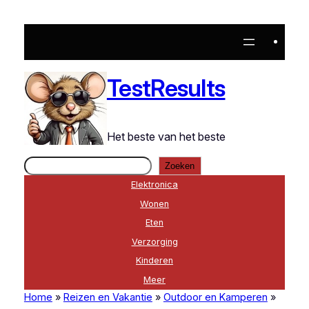
Ga
naar
de
inhoud
TestResults
Het beste van het beste
Zoeken
Zoeken
Elektronica
Wonen
Eten
Verzorging
Kinderen
Meer
Home
»
Reizen en Vakantie
»
Outdoor en Kamperen
»