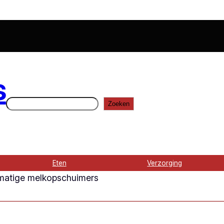
s
Zoeken
Zoeken
Eten
Verzorging
atige melkopschuimers