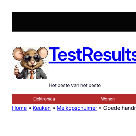
Ga
naar
de
inhoud
TestResult
Het beste van het beste
Elektronica
Wonen
Home
»
Keuken
»
Melkopschuimer
»
Goede handm