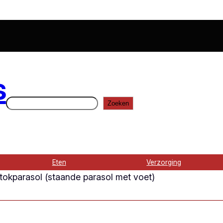
s
Zoeken
Zoeken
Eten
Verzorging
tokparasol (staande parasol met voet)