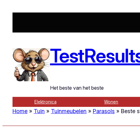
Ga
naar
de
inhoud
TestResult
Het beste van het beste
Elektronica
Wonen
Home
»
Tuin
»
Tuinmeubelen
»
Parasols
»
Beste s