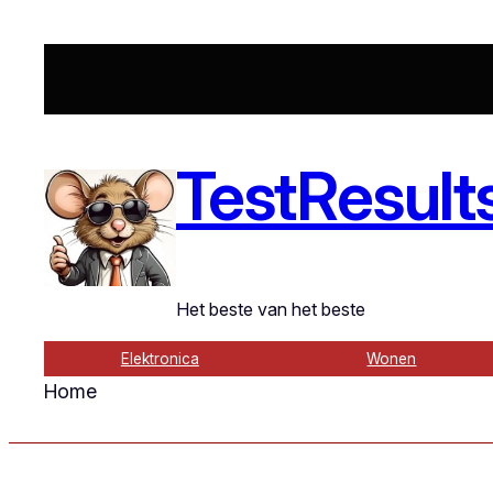
Ga
naar
de
inhoud
TestResult
Het beste van het beste
Elektronica
Wonen
Home