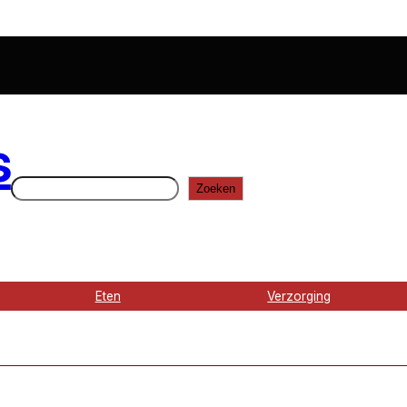
s
Zoeken
Zoeken
Eten
Verzorging