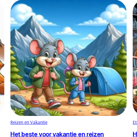
Reizen en Vakantie
Et
Het beste voor vakantie en reizen
H