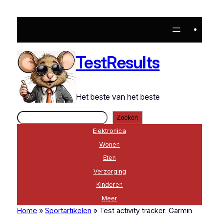
Ga
naar
de
inhoud
TestResults
Het beste van het beste
Zoeken
Zoeken
Elektronica
Wonen
Eten
Verzorging
Kinderen
Meer
Home
»
Sportartikelen
»
Test activity tracker: Garmin