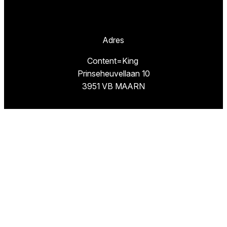
Adres
Content=King
Prinseheuvellaan 10
3951 VB MAARN
Missie
TestResults.nl is een website van
Content=King.
Wij hebben als doel u de weg te wijzen naar de
beste artikelen en de goedkoopste winkels om
deze beste producten te kopen.