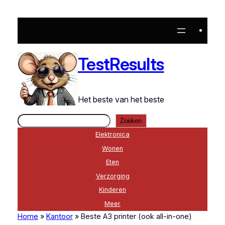
Ga
naar
de
inhoud
TestResults
Het beste van het beste
Zoeken
Zoeken
Elektronica
Wonen
Eten
Verzorging
Kinderen
Meer
Home
»
Kantoor
»
Beste A3 printer (ook all-in-one)